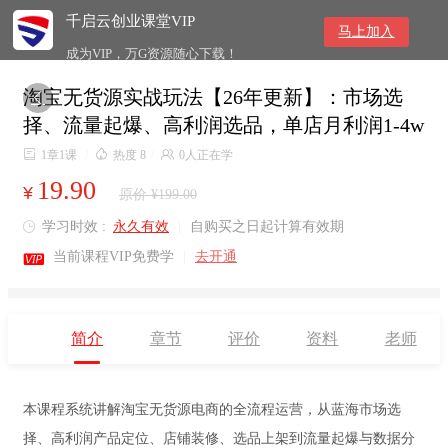
千启云创业课堂VIP
马上加入
成为VIP，万G资源随心下载！
淘宝无货源实战玩法【26年更新】：市场选

择、流量起爆、高利润选品，单店月利润1-4w

1章1课
/

热度 8
/

0人正在学
19.90
¥
原价 ¥199.00
学习时效 :
永久有效
|
自购买之日起计算有效期


当前课程VIP免费学
|
去开通
简介
章节
评价
资料
老师
本课程系统讲解淘宝无货源电商的全流程运营，从蓝海市场选
择、高利润产品定位、店铺装修、选品上架到流量起爆与数据分