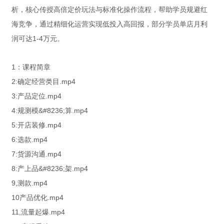
析，核心传授高倍定价玩法与标准化操作流程，帮助学员规避红
海竞争，通过精细化运营实现低投入高回报，部分学员单店月利
润可达1-4万元。
1：课程简章
2:确定经营类目.mp4
3:产品定位.mp4
4:规测模&#8236;算.mp4
5:开店装修.mp4
6:选款.mp4
7:货源沟通.mp4
8:产上品&#8236;架.mp4
9,测款.mp4
10产品优化.mp4
11,流量起爆.mp4