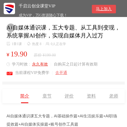
千启云创业课堂VIP
马上加入
成为VIP，万G资源随心下载！
AI自媒体通识课，五大专题、从工具到变现，

系统掌握AI创作，实现自媒体月入过万

1章1课
/

热度 8
/

0人正在学
19.90
¥
原价 ¥199.00
学习时效 :
永久有效
|
自购买之日起计算有效期


当前课程VIP免费学
|
去开通
简介
章节
评价
资料
老师
AI自媒体通识课五大专题，AI基础操作篇+AI生活娱乐篇+AI职场
提效篇+AI自媒体实操篇+账号创作工具篇