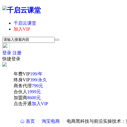
千启云课堂
加入VIP
登录
注册
快捷登录
年费VIP
199/年
终身VIP
399/永久
商务代理
799元
合伙人
1999元
加盟商
8600元
点击开通
加入VIP
首页
/
淘宝电商
/
电商黑科技与前沿实操技术：
