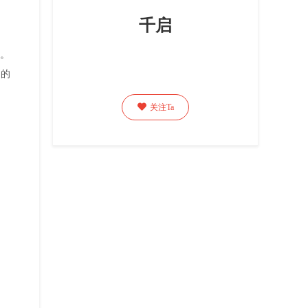
千启
了。
己的

关注Ta