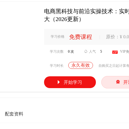
电商黑科技与前沿实操技术：实
大（2026更新）
免费课程
|
原价：¥ 0.0
学习价格
学习次数
0 次

人气
5

VIP
永久有效
学习时长
自购买之日起计算


开始学习
开
配套资料