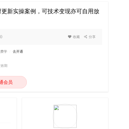
时更新实操案例，可技术变现亦可自用放
0

收藏

分享
免费学
/
去开通
有效期
通会员