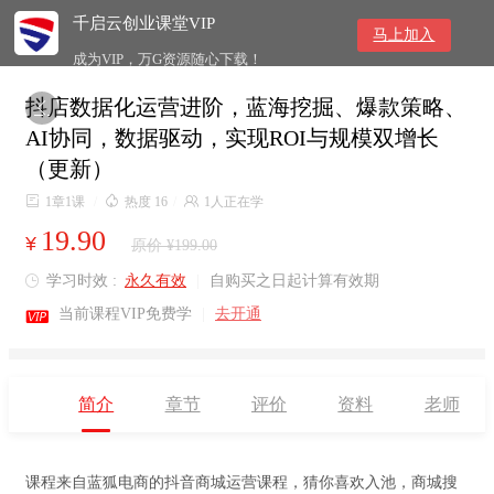
千启云创业课堂VIP
马上加入
成为VIP，万G资源随心下载！
抖店数据化运营进阶，蓝海挖掘、爆款策略、

AI协同，数据驱动，实现ROI与规模双增长
（更新）

1章1课
/

热度 16
/

1人正在学
19.90
¥
原价 ¥199.00
学习时效 :
永久有效
|
自购买之日起计算有效期


当前课程VIP免费学
|
去开通
简介
章节
评价
资料
老师
课程来自蓝狐电商的抖音商城运营课程，猜你喜欢入池，商城搜