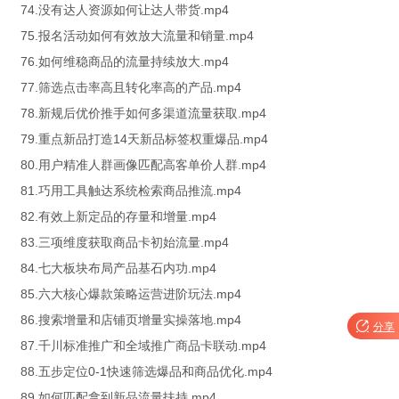
74.没有达人资源如何让达人带货.mp4
75.报名活动如何有效放大流量和销量.mp4
76.如何维稳商品的流量持续放大.mp4
77.筛选点击率高且转化率高的产品.mp4
78.新规后优价推手如何多渠道流量获取.mp4
79.重点新品打造14天新品标签权重爆品.mp4
80.用户精准人群画像匹配高客单价人群.mp4
81.巧用工具触达系统检索商品推流.mp4
82.有效上新定品的存量和增量.mp4
83.三项维度获取商品卡初始流量.mp4
84.七大板块布局产品基石内功.mp4
85.六大核心爆款策略运营进阶玩法.mp4
86.搜索增量和店铺页增量实操落地.mp4

分享
87.千川标准推广和全域推广商品卡联动.mp4
88.五步定位0-1快速筛选爆品和商品优化.mp4
89.如何匹配拿到新品流量扶持.mp4