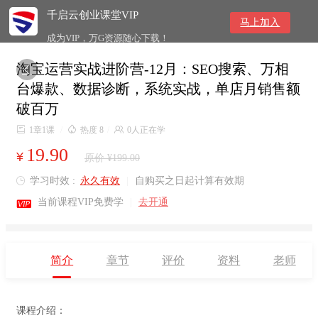
千启云创业课堂VIP
马上加入
成为VIP，万G资源随心下载！
淘宝运营实战进阶营-12月：SEO搜索、万相

台爆款、数据诊断，系统实战，单店月销售额
破百万

1章1课
/

热度 8
/

0人正在学
19.90
¥
原价 ¥199.00
学习时效 :
永久有效
|
自购买之日起计算有效期


当前课程VIP免费学
|
去开通
简介
章节
评价
资料
老师
课程介绍：