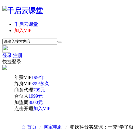
千启云课堂
加入VIP
登录
注册
快捷登录
年费VIP
199/年
终身VIP
399/永久
商务代理
799元
合伙人
1999元
加盟商
8600元
点击开通
加入VIP
首页
/
淘宝电商
/
餐饮抖音实战课：一套“学了
