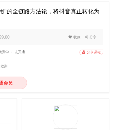
用”的全链路方法论，将抖音真正转化为
9.00

收藏

分享
P免费学
/
去开通

分享课程
有效期
通会员