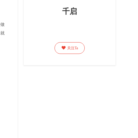
千启
步做
了就

关注Ta