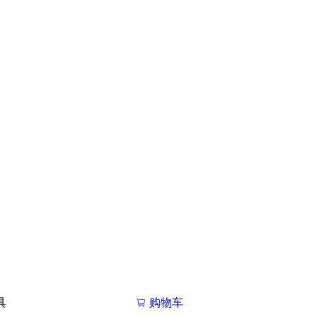
具
购物车
我的学院

