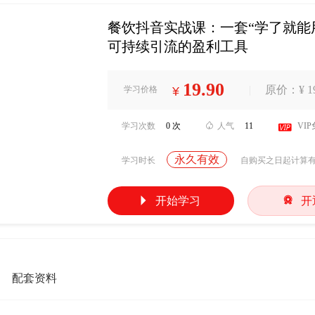
餐饮抖音实战课：一套“学了就能
可持续引流的盈利工具
19.90
|
原价：¥ 19
学习价格
¥
学习次数
0 次

人气
11

VI
永久有效
学习时长
自购买之日起计算


开始学习
开
配套资料