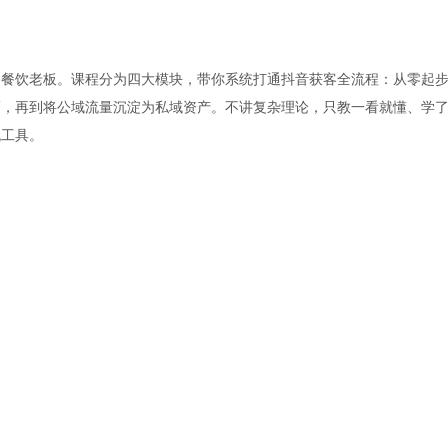
是餐饮老板。课程分为四大模块，带你系统打通抖音获客全流程：从零起
巧，再到将公域流量沉淀为私域资产。不讲复杂理论，只教一看就懂、学
流工具。