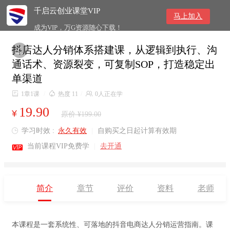
千启云创业课堂VIP
马上加入
成为VIP，万G资源随心下载！
抖店达人分销体系搭建课，从逻辑到执行、沟

通话术、资源裂变，可复制SOP，打造稳定出
单渠道

1章1课
/

热度 11
/

0人正在学
19.90
¥
原价 ¥199.00
学习时效 :
永久有效
|
自购买之日起计算有效期


当前课程VIP免费学
|
去开通
简介
章节
评价
资料
老师
本课程是一套系统性、可落地的抖音电商达人分销运营指南。课