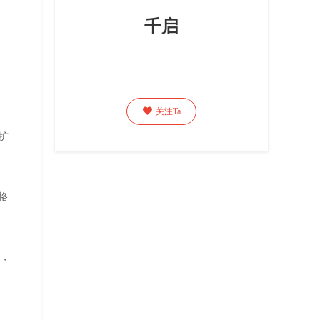
千启

关注Ta
扩
格
效，
口