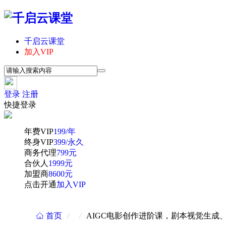
千启云课堂
加入VIP
登录
注册
快捷登录
年费VIP
199/年
终身VIP
399/永久
商务代理
799元
合伙人
1999元
加盟商
8600元
点击开通
加入VIP
首页
/
/
AIGC电影创作进阶课，剧本视觉生成
