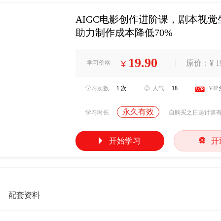
AIGC电影创作进阶课，剧本视
助力制作成本降低70%
19.90
|
原价：¥ 19
学习价格
¥
学习次数
1 次

人气
18

VI
永久有效
学习时长
自购买之日起计算


开始学习
开
配套资料