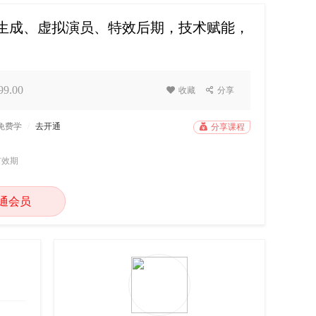
觉生成、虚拟演员、特效后期，技术赋能，
9.00

收藏

分享
P免费学
/
去开通

分享课程
有效期
通会员