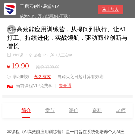
千启云创业课堂VIP
马上加入
成为VIP，万G资源随心下载！
AI+高效能应用训练营，从提问到执行、让AI

打工、持续进化，实战领航，驱动商业创新与
增长

1章1课
/

热度 12
/

1人正在学
19.90
¥
原价 ¥199.00
学习时效 :
永久有效
|
自购买之日起计算有效期


当前课程VIP免费学
|
去开通
简介
章节
评价
资料
老师
本课程《AI高效能应用训练营》是一门旨在系统化培养个人AI应