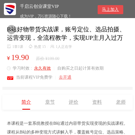
千启云创业课堂VIP
马上加入
成为VIP，万G资源随心下载！
B站好物带货实战课，账号定位、选品拍摄、

运营变现，全流程教学，实现UP主月入过万

1章1课
/

热度 15
/

1人正在学
19.90
¥
原价 ¥199.00
学习时效 :
永久有效
|
自购买之日起计算有效期


当前课程VIP免费学
|
去开通
简介
章节
评价
资料
老师
本课程是一套系统教授在B站通过内容带货实现变现的实战课程。
课程从B站的多种变现方式讲解入手，覆盖账号定位、选品策略、