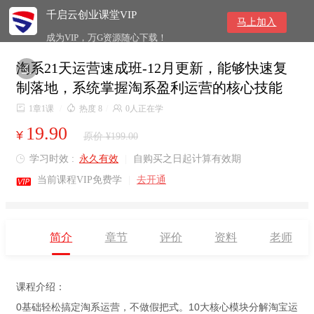
千启云创业课堂VIP
马上加入
成为VIP，万G资源随心下载！
淘系21天运营速成班-12月更新，能够快速复

制落地，系统掌握淘系盈利运营的核心技能

1章1课
/

热度 8
/

0人正在学
19.90
¥
原价 ¥199.00
学习时效 :
永久有效
|
自购买之日起计算有效期


当前课程VIP免费学
|
去开通
简介
章节
评价
资料
老师
课程介绍：
0基础轻松搞定淘系运营，不做假把式。10大核心模块分解淘宝运