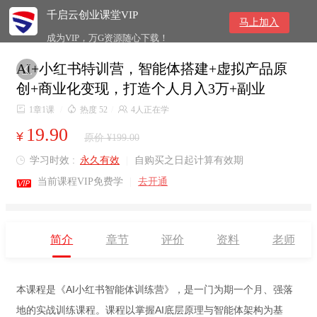
千启云创业课堂VIP
马上加入
成为VIP，万G资源随心下载！
AI+小红书特训营，智能体搭建+虚拟产品原

创+商业化变现，打造个人月入3万+副业

1章1课
/

热度 52
/

4人正在学
19.90
¥
原价 ¥199.00
学习时效 :
永久有效
|
自购买之日起计算有效期


当前课程VIP免费学
|
去开通
简介
章节
评价
资料
老师
本课程是《AI小红书智能体训练营》，是一门为期一个月、强落
地的实战训练课程。课程以掌握AI底层原理与智能体架构为基