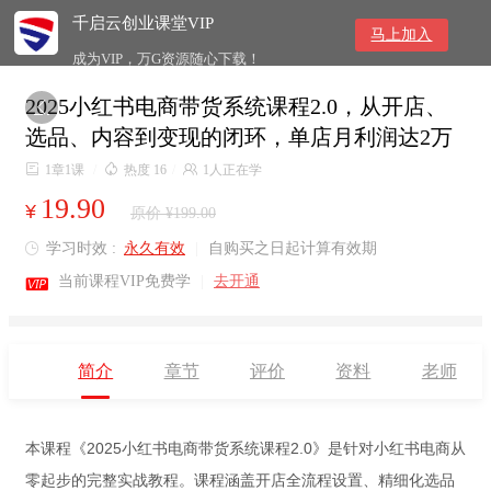
千启云创业课堂VIP
马上加入
成为VIP，万G资源随心下载！
2025小红书电商带货系统课程2.0，从开店、

选品、内容到变现的闭环，单店月利润达2万

1章1课
/

热度 16
/

1人正在学
19.90
¥
原价 ¥199.00
学习时效 :
永久有效
|
自购买之日起计算有效期


当前课程VIP免费学
|
去开通
简介
章节
评价
资料
老师
本课程《2025小红书电商带货系统课程2.0》是针对小红书电商从
零起步的完整实战教程。课程涵盖开店全流程设置、精细化选品