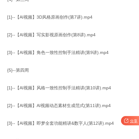
[1]--【AI视频】3D风格原画创作(第7讲).mp4
[2]--【AI视频】写实影视原画创作(第8讲).mp4
[3]--【AI视频】角色一致性控制手法精讲(第9讲).mp4
{5}--第四周
[1]--【AI视频】风格一致性控制手法精讲(第10讲).mp4
[2]--【AI视频】AI视频动态素材生成范式(第11讲).mp4

分享
[3]--【AI视频】即梦全套功能精讲&数字人(第12讲).mp4