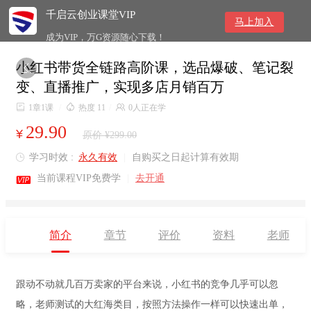
千启云创业课堂VIP
马上加入
成为VIP，万G资源随心下载！
小红书带货全链路高阶课，选品爆破、笔记裂

变、直播推广，实现多店月销百万

1章1课
/

热度 11
/

0人正在学
29.90
¥
原价 ¥299.00
学习时效 :
永久有效
|
自购买之日起计算有效期


当前课程VIP免费学
|
去开通
简介
章节
评价
资料
老师
跟动不动就几百万卖家的平台来说，小红书的竞争几乎可以忽
略，老师测试的大红海类目，按照方法操作一样可以快速出单，