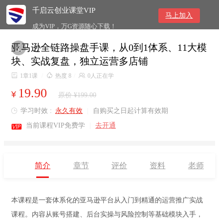
千启云创业课堂VIP
马上加入
成为VIP，万G资源随心下载！
亚马逊全链路操盘手课，从0到1体系、11大模

块、实战复盘，独立运营多店铺

1章1课
/

热度 8
/

0人正在学
19.90
¥
原价 ¥199.00
学习时效 :
永久有效
|
自购买之日起计算有效期


当前课程VIP免费学
|
去开通
简介
章节
评价
资料
老师
本课程是一套体系化的亚马逊平台从入门到精通的运营推广实战
课程。内容从账号搭建、后台实操与风险控制等基础模块入手，