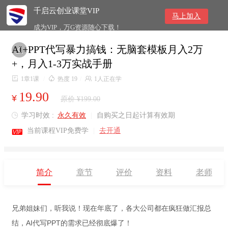
千启云创业课堂VIP
马上加入
成为VIP，万G资源随心下载！
AI+PPT代写暴力搞钱：无脑套模板月入2万

+，月入1-3万实战手册

1章1课
/

热度 19
/

1人正在学
19.90
¥
原价 ¥199.00
学习时效 :
永久有效
|
自购买之日起计算有效期


当前课程VIP免费学
|
去开通
简介
章节
评价
资料
老师
兄弟姐妹们，听我说！现在年底了，各大公司都在疯狂做汇报总
结，AI代写PPT的需求已经彻底爆了！