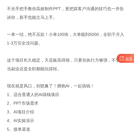
不光手把手教你高效制作PPT，更把跟客户沟通的技巧也一并告
诉你，新手也能立马上手。
一单一结，绝不压款！小单100块，大单能到5000，全职干月入
1-3万完全没问题。

分享
这个项目长久稳定，天花板高得很，只要你执行力够强，不管是
当副业还是全职都能玩得转。
现在就是风口，别犹豫了！拥抱AI，一起搞钱！
1、适合普通人的AI搞钱项目
2、PPT市场需求
3、AI项目介绍
4、AI实操演示
5、接单渠道