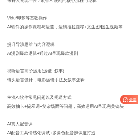
保持人物统一性 / 制作AI漫剧的核心流程与逻辑
Vidu/即梦等基础操作
AI软件的操作课程与运营，运镜推拉摇移+文生图/图生视频等
提升导演思维与内容逻辑
AI漫剧爆款逻辑+通过AI呈现爆款漫剧
视听语言高阶运用(运镜+叙事)
镜头语言设计，电影运镜手法及叙事逻辑
主流AI软件常见问题以及规避方式

分享
高效抽卡+提示词+复杂场面等问题，高效运用AI呈现完美镜头
AI真人配音课
AI配音工具情感化调试+多角色配音辨识度打造