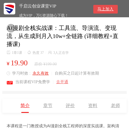
千启云创业课堂VIP
马上加入
成为VIP，万G资源随心下载！
AI漫剧全栈实战课：工具流、导演流、变现

流，从生成到月入10w+全链路 (详细教程+直
播课)

1章1课
/

热度 37
/

3人正在学
19.90
¥
原价 ¥199.00
学习时效 :
永久有效
|
自购买之日起计算有效期


当前课程VIP免费学
|
去开通
简介
章节
评价
资料
老师
本课程是一门教授成为AI漫剧全栈工程师的深度实战课。架构清