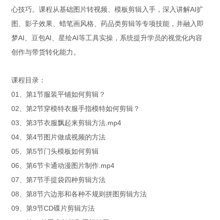
心技巧。课程从基础图片转视频、模板剪辑入手，深入讲解AI扩
图、影子效果、蜡笔画风格、药品类剪辑等专项技能，并融入即
梦AI、豆包AI、星绘AI等工具实操，系统提升学员的视觉化内容
创作与带货转化能力。
课程目录：
01、第1节服装平铺如何剪辑？
02、第2节穿模特衣服手指模特如何剪辑？
03、第3节衣服飘起来剪辑方法.mp4
04、第4节图片做成视频的方法
05、第5节门头模板如何剪辑
06、第6节卡通动漫图片制作.mp4
07、第7节手提袋四种剪辑方法
08、第8节六边形和各种不规则拼图剪辑方法
09、第9节CD碟片剪辑方法