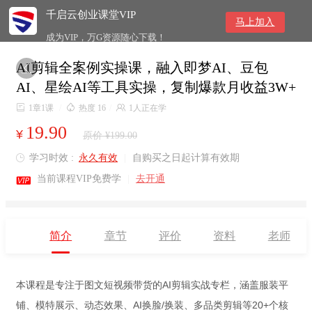
千启云创业课堂VIP
马上加入
成为VIP，万G资源随心下载！
AI剪辑全案例实操课，融入即梦AI、豆包

AI、星绘AI等工具实操，复制爆款月收益3W+

1章1课
/

热度 16
/

1人正在学
19.90
¥
原价 ¥199.00
学习时效 :
永久有效
|
自购买之日起计算有效期


当前课程VIP免费学
|
去开通
简介
章节
评价
资料
老师
本课程是专注于图文短视频带货的AI剪辑实战专栏，涵盖服装平
铺、模特展示、动态效果、AI换脸/换装、多品类剪辑等20+个核