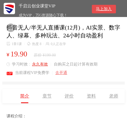
千启云创业课堂VIP
马上加入
成为VIP，万G资源随心下载！
抖音无人/半无人直播课(12月)，AI实景、数字

人、绿幕、多种玩法、24小时自动盈利

1章1课
/

热度 8
/

0人正在学
19.90
¥
原价 ¥199.00
学习时效 :
永久有效
|
自购买之日起计算有效期


当前课程VIP免费学
|
去开通
简介
章节
评价
资料
老师
课程介绍：