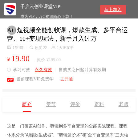
千启云创业课堂VIP
马上加入
成为VIP，万G资源随心下载！
AI+短视频全能创收课，爆款生成、多平台运

营、10+变现玩法，新手月入过万

1章1课
/

热度 22
/

1人正在学
19.90
¥
原价 ¥199.00
学习时效 :
永久有效
|
自购买之日起计算有效期


当前课程VIP免费学
|
去开通
简介
章节
评价
资料
老师
这是一门覆盖AI创作、剪辑到多平台变现的全能实战课程。课程
体系分为“AI爆款生成器”、“剪辑进阶术”和“全平台变现库”三大核