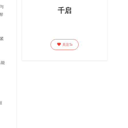
与
千启
帮
紧

关注Ta
出能
短