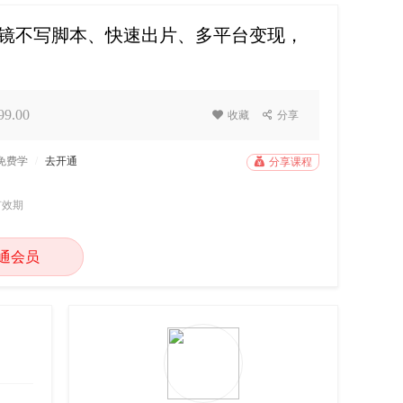
出镜不写脚本、快速出片、多平台变现，
9.00

收藏

分享
P免费学
/
去开通

分享课程
有效期
通会员