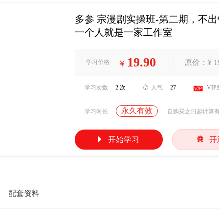
多参 宗漫剧实操班-第二期，不
一个人就是一家工作室
19.90
|
原价：¥ 19
学习价格
¥
学习次数
2 次

人气
27

VI
永久有效
学习时长
自购买之日起计算


开始学习
开
配套资料