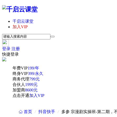
千启云课堂
加入VIP
登录
注册
快捷登录
年费VIP
199/年
终身VIP
399/永久
商务代理
799元
合伙人
1999元
加盟商
8600元
点击开通
加入VIP
首页
/
抖音快手
/
多参 宗漫剧实操班-第二期
