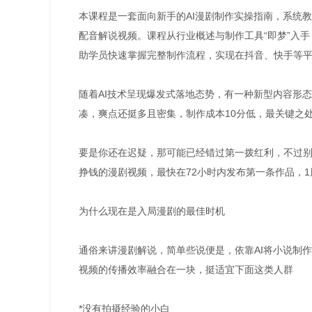
本课程是一套面向新手的AI漫剧制作实操指南，系统
配音解说视频。课程从行业概述与制作工具“即梦”入
助学员快速掌握完整制作流程，实现在抖音、快手等平
随着AI技术呈现爆发式落地态势，有一种新型内容形
凑，爽点还挺多且密集，制作成本10分低，最关键之
要是你还在迟疑，那可能已经错过第一拨红利，不过别
挣钱的漫剧视频，最快在72小时内发布第一条作品，
为什么现在是入局漫剧的最佳时机
通俗来讲漫剧解说，简单些说便是，依靠AI将小说制
视频的传播效率融合在一块，挺适宜下面这类人群
*没有拍摄经验的小白