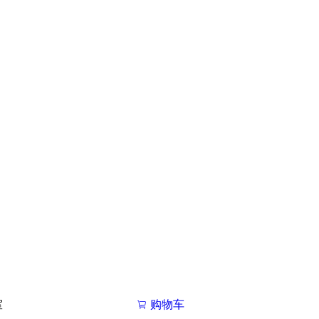
室
购物车
我的学院

