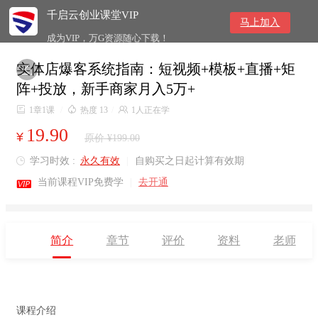
千启云创业课堂VIP
马上加入
成为VIP，万G资源随心下载！
实体店爆客系统指南：短视频+模板+直播+矩

阵+投放，新手商家月入5万+

1章1课
/

热度 13
/

1人正在学
19.90
¥
原价 ¥199.00
学习时效 :
永久有效
|
自购买之日起计算有效期


当前课程VIP免费学
|
去开通
简介
章节
评价
资料
老师
课程介绍