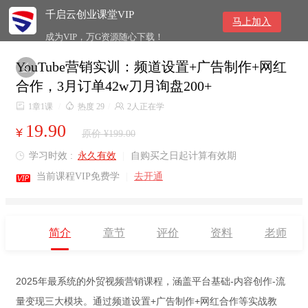
千启云创业课堂VIP
马上加入
成为VIP，万G资源随心下载！
YouTube营销实训：频道设置+广告制作+网红

合作，3月订单42w刀月询盘200+

1章1课
/

热度 29
/

2人正在学
19.90
¥
原价 ¥199.00
学习时效 :
永久有效
|
自购买之日起计算有效期


当前课程VIP免费学
|
去开通
简介
章节
评价
资料
老师
2025年最系统的外贸视频营销课程，涵盖平台基础-内容创作-流
量变现三大模块。通过频道设置+广告制作+网红合作等实战教