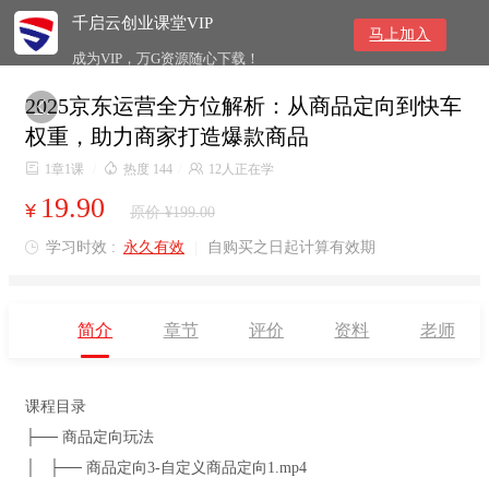
千启云创业课堂VIP
马上加入
成为VIP，万G资源随心下载！
2025京东运营全方位解析：从商品定向到快车

权重，助力商家打造爆款商品

1章1课
/

热度 144
/

12人正在学
19.90
¥
原价 ¥199.00
学习时效 :
永久有效
|
自购买之日起计算有效期

简介
章节
评价
资料
老师
课程目录
├── 商品定向玩法
│ ├── 商品定向3-自定义商品定向1.mp4