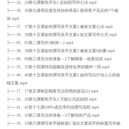
├── 24、24第七课黏性开头1.起始段写作心法.mp4
├── 30、30第九课用证据支持你的承诺2.获得客户见证的7个秘
诀.mp4
├── 37、37第十五课如何撰写杀手文案2.修改文案心法.mp4
├── 39、39第十五课如何撰写杀手文案4.短文案写作公式.mp4
├── 05、05第二课写作3铁律—2.mp4
├── 38、38第十五课如何撰写杀手文案3.修改文案9步骤.mp4
├── 09、09第三课充分的准备—2了解顾客—收集信息.mp4
├── 35、35第十四课特别提醒促进转化率的额外一招.mp4
├── 40、40第十五课如何撰写杀手文案5.如何写出打动人心的收
钱文案.mp4
├── 17、17第五课制定顾客无法拒绝的提议(2).mp4
├── 26、26第七课黏性开头3.万能公式起始段.mp4
├── 41、41第十七课100%成交序列信撰写流程.mp4
├── 10、10第三课充分的准备—3了解你的产品.mp4
├── 19、19第六课撰写杀手级标题2.顶尖文案高手的标题写作秘