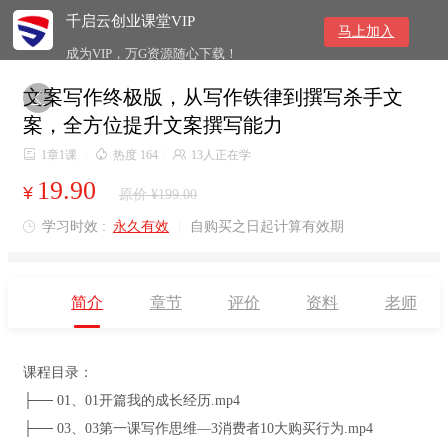
千启云创业课堂VIP
马上加入
成为VIP，万G资源随心下载！
文案写作终极版，从写作铁律到撰写杀手文

案，全方位提升文案撰写能力

1章1课
/

热度 164
/

13人正在学
19.90
¥
原价 ¥199.00
学习时效 :
永久有效
|
自购买之日起计算有效期

简介
章节
评价
资料
老师
课程目录：
├── 01、01开篇我的成长经历.mp4
├── 03、03第一课写作思维—3消费者10大购买行为.mp4