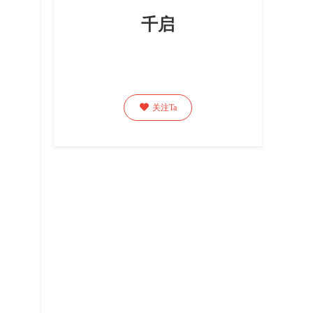
千启

关注Ta