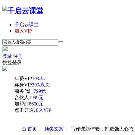
千启云课堂
加入VIP
登录
注册
快捷登录
年费VIP
199/年
终身VIP
399/永久
商务代理
799元
合伙人
1999元
加盟商
8600元
点击开通
加入VIP
首页
/
顶尖文案
/
写作课新体验，打造强大心态
