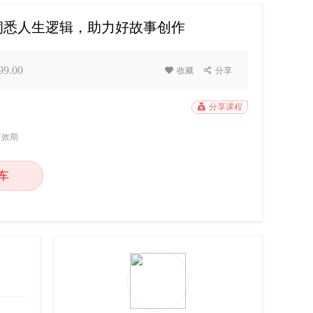
洞悉人生逻辑，助力好故事创作
9.00

收藏

分享

分享课程
有效期
车