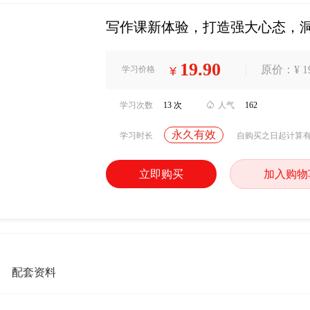
写作课新体验，打造强大心态，
19.90
|
原价：¥ 19
学习价格
¥
学习次数
13 次

人气
162
永久有效
学习时长
自购买之日起计算
立即购买
加入购物
配套资料