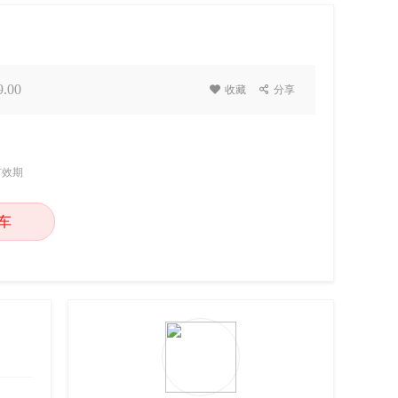
.00

收藏

分享
有效期
车