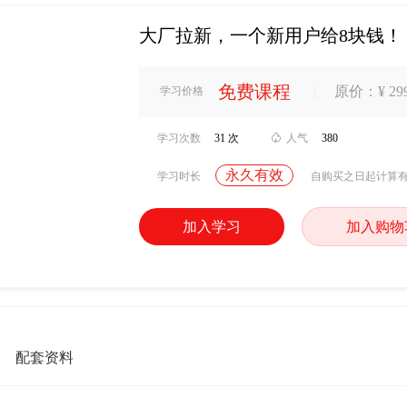
大厂拉新，一个新用户给8块钱！
免费课程
|
原价：¥ 299
学习价格
学习次数
31 次

人气
380
永久有效
学习时长
自购买之日起计算
加入学习
加入购物
配套资料