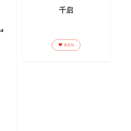
千启
4

关注Ta