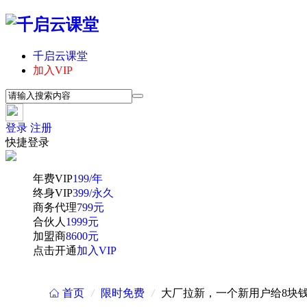
千启云课堂
加入VIP
登录
注册
快捷登录
年费VIP
199/年
终身VIP
399/永久
商务代理
799元
合伙人
1999元
加盟商
8600元
点击开通
加入VIP
首页
/
限时免费
/
大厂拉新，一个新用户给8块
