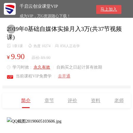
千启云创业课堂VIP
马上加入
成为VIP，万G资源随心下载！
2019年0基础自媒体实操月入3万(共37节视频

课)

1章1课
/

热度 10274
/

856人正在学
9.90
¥
原价 ¥9.90
学习时效 :
永久有效
|
自购买之日起计算有效期


当前课程VIP免费学
|
去开通
简介
章节
评价
资料
老师