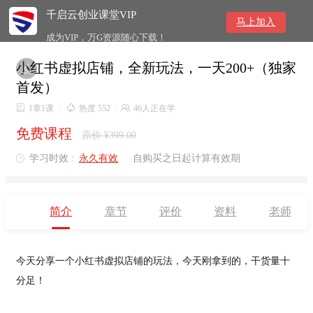
千启云创业课堂VIP
马上加入
成为VIP，万G资源随心下载！
小红书虚拟店铺，全新玩法，一天200+（独家

首发）

1章1课
/

热度 552
/

46人正在学
免费课程
原价 ¥399.00
学习时效 :
永久有效
|
自购买之日起计算有效期

简介
章节
评价
资料
老师
今天分享一个小红书虚拟店铺的玩法，今天刚拿到的，干货量十
分足！