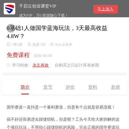
千启云创业课堂VIP
马上加入
成为VIP，万G资源随心下载！
0基础1人做国学蓝海玩法，3天最高收益

4.8W？

1章1课
/

热度 193
/

16人正在学
免费课程
原价 ¥0.00
学习时效 :
永久有效
|
自购买之日起计算有效期

简介
章节
评价
资料
老师
国学赛道一直抖是一个暴利赛道，但是有个点就是容易违规！
搞不好还容易进去踩缝纫机，但是呢？工头今天给大家拆解的这
个项目玩法，不用担心踩缝纫机的风险，完全正规的国学赛道玩