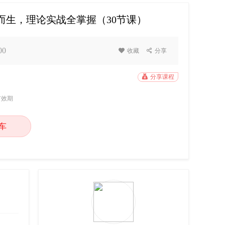
而生，理论实战全掌握（30节课）
00

收藏

分享

分享课程
有效期
车