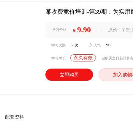
某收费竞价培训-第39期：为实用
9.90
|
原价：¥ 99.
学习价格
¥
学习次数
17 次

人气
208
永久有效
学习时长
自购买之日起计算
立即购买
加入购物
配套资料