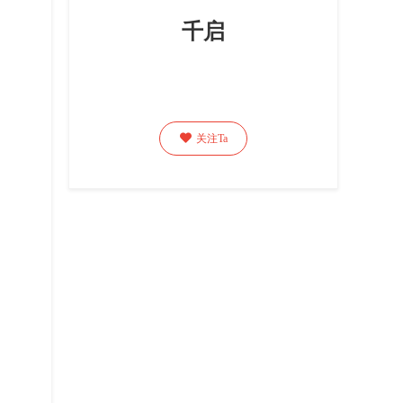
千启

关注Ta