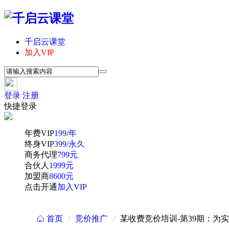
千启云课堂
加入VIP
登录
注册
快捷登录
年费VIP
199/年
终身VIP
399/永久
商务代理
799元
合伙人
1999元
加盟商
8600元
点击开通
加入VIP
首页
/
竞价推广
/
某收费竞价培训-第39期：为
