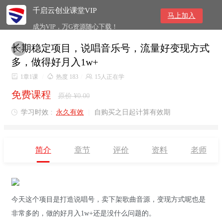
千启云创业课堂VIP
马上加入
成为VIP，万G资源随心下载！
长期稳定项目，说唱音乐号，流量好变现方式

多，做得好月入1w+

1章1课
/

热度 183
/

15人正在学
免费课程
原价 ¥0.00
学习时效 :
永久有效
|
自购买之日起计算有效期

简介
章节
评价
资料
老师
今天这个项目是打造说唱号，卖下架歌曲音源，变现方式呢也是
非常多的，做的好月入1w+还是没什么问题的。