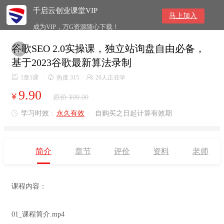
千启云创业课堂VIP
马上加入
成为VIP，万G资源随心下载！
谷歌SEO 2.0实操课，独立站询盘自由必备，

基于2023谷歌最新算法录制

1章1课
/

热度 315
/

26人正在学
9.90
¥
原价 ¥99.00
学习时效 :
永久有效
|
自购买之日起计算有效期

简介
章节
评价
资料
老师
课程内容：
01_课程简介.mp4