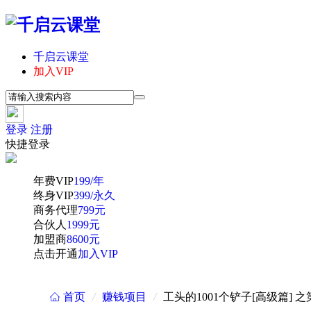
千启云课堂
加入VIP
登录
注册
快捷登录
年费VIP
199/年
终身VIP
399/永久
商务代理
799元
合伙人
1999元
加盟商
8600元
点击开通
加入VIP
首页
/
赚钱项目
/
工头的1001个铲子[高级篇] 之
