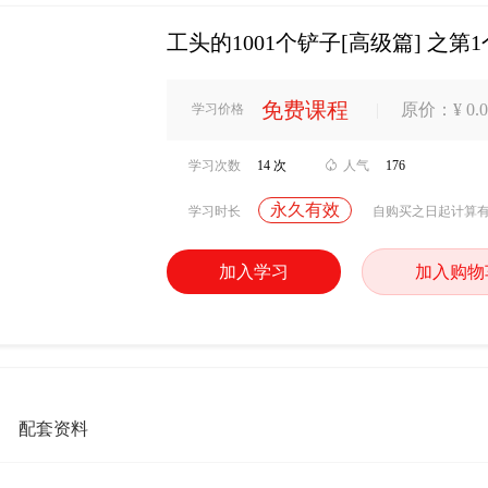
工头的1001个铲子[高级篇] 之第1
免费课程
|
原价：¥ 0.0
学习价格
学习次数
14 次

人气
176
永久有效
学习时长
自购买之日起计算
加入学习
加入购物
配套资料