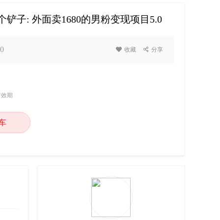
个铲子: 外面卖1680的男粉变现项目5.0
0

收藏

分享
有效期
车