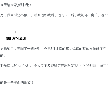
！今天给大家撸到0元！
0万，我当时还不信。。后来他给我看了他的A6L后，我觉得，窝草。这个
—1—
我朋友的成绩
做男粉项目，变现了一辆A6L，今年5月才提的车，说真的整体操作难度不
类的。
前工作室是5个人在做，1个人差不多能稳定产出2~3万左右的净利润，员工
意的是一些里面的细节！