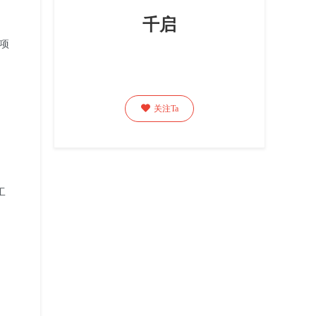
千启
项

关注Ta
工