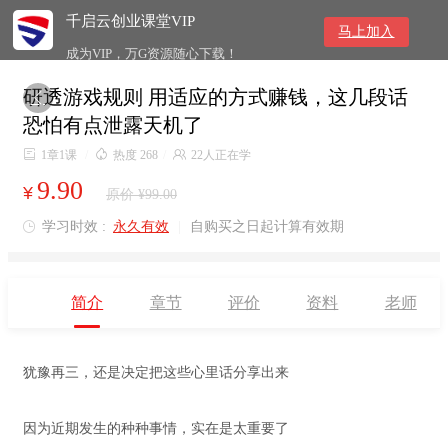
千启云创业课堂VIP
马上加入
成为VIP，万G资源随心下载！
研透游戏规则 用适应的方式赚钱，这几段话

恐怕有点泄露天机了

1章1课
/

热度 268
/

22人正在学
9.90
¥
原价 ¥99.00
学习时效 :
永久有效
|
自购买之日起计算有效期

简介
章节
评价
资料
老师
犹豫再三，还是决定把这些心里话分享出来
因为近期发生的种种事情，实在是太重要了