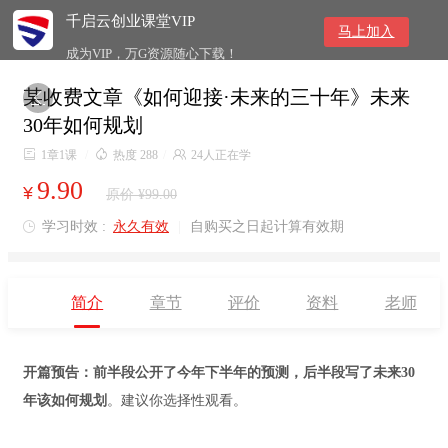
千启云创业课堂VIP
马上加入
成为VIP，万G资源随心下载！
某收费文章《如何迎接·未来的三十年》未来

30年如何规划

1章1课
/

热度 288
/

24人正在学
9.90
¥
原价 ¥99.00
学习时效 :
永久有效
|
自购买之日起计算有效期

简介
章节
评价
资料
老师
开篇预告：前半段公开了今年下半年的预测，后半段写了未来30
年该如何规划
。建议你选择性观看。