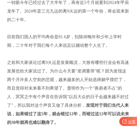
一转眼今年已经过去了大半年了，再有近5个月就要到2024年甲辰
龙年了。2024年是三元九运的离9火运的第一个年份，将会迎来新
的二十年。
目前我们国人的平均寿命是81.6岁，扣除掉晚年和少年上学时
期，二十年对于我们每个人来说足以撼动整个人生了。
之前和大家谈论过离9火运是发展概况，大致有哪些行业会有高速
发展也给大家说过了。为什么今天要“老调重弹”呢？因为发现这
两个月许多人空前的悲观，越来越多的人开始选择躺平摆烂了，
而且觉得对未来看不到希望了。显明作为一个“善易者不占”的
人，冥冥之中有个声音在告诉我“以后大众的日子会越来越不好过
了”，所以我对这个声音又做了具体分析，
发现对于我们当代人来
说，如果错过了这5年，就会错过12年，而错过这12年可以说未来

分享
的30年就再也难以翻身了。