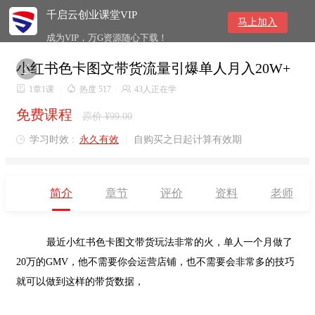
千启云创业课堂VIP
马上加入
成为VIP，万G资源随心下载！
小红书色卡图文带货流量引爆单人月入20W+


1章1课
/

热度 517
/

43人正在学
免费课程
原价 ¥99.00
学习时效 :
永久有效
|
自购买之日起计算有效期

简介
章节
评价
资料
老师
最近
小红书色卡图文带货
玩法非常的火，单人一个月做了
20
万的
GMV
，他不需要你会运营店铺，也不需要会非常多的技巧
就可以做到这样的带货数据，