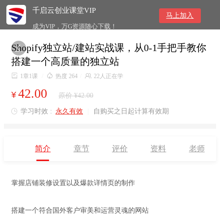
千启云创业课堂VIP
马上加入
成为VIP，万G资源随心下载！
Shopify独立站/建站实战课，从0-1手把手教你

搭建一个高质量的独立站

1章1课
/

热度 264
/

22人正在学
42.00
¥
原价 ¥42.00
学习时效 :
永久有效
|
自购买之日起计算有效期

简介
章节
评价
资料
老师
掌握店铺装修设置以及爆款详情页的制作
搭建一个符合国外客户审美和运营灵魂的网站