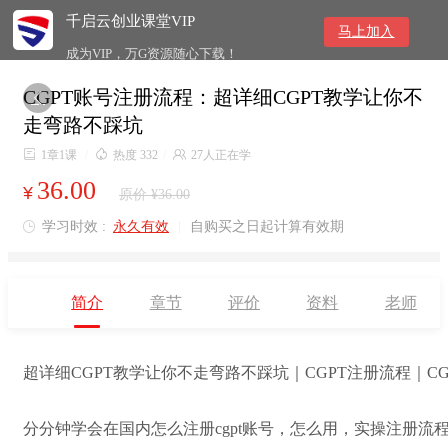
千启云创业课堂VIP
马上加入
成为VIP，万G资源随心下载！
CGPT账号注册流程：超详细CGPT教学让你不

走弯路不踩坑

1章1课
/

热度 332
/

27人正在学
36.00
¥
原价 ¥36.00
学习时效 :
永久有效
|
自购买之日起计算有效期

简介
章节
评价
资料
老师
超详细CGPT教学让你不走弯路不踩坑｜CGPT注册流程｜CG
分分钟学会在国内怎么注册cgpt账号，怎么用，实操注册流程