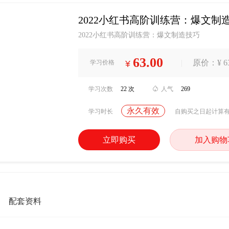
2022小红书高阶训练营：爆文制
2022小红书高阶训练营：爆文制造技巧
63.00
|
原价：¥ 63
学习价格
¥
学习次数
22 次

人气
269
永久有效
学习时长
自购买之日起计算
立即购买
加入购物
配套资料