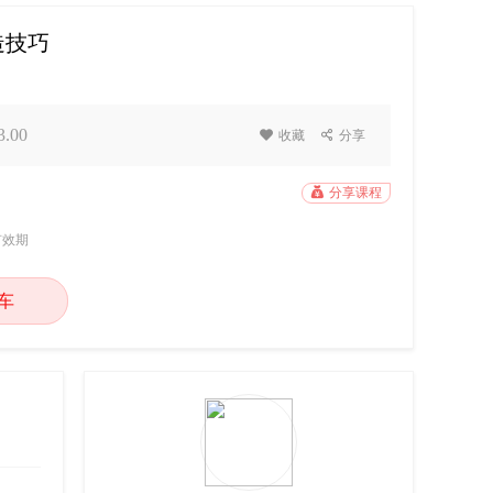
造技巧
.00

收藏

分享

分享课程
有效期
车