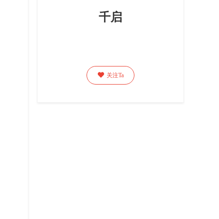
千启

关注Ta