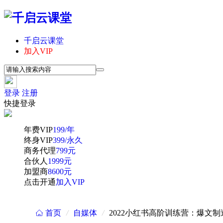
千启云课堂
加入VIP
登录
注册
快捷登录
年费VIP
199/年
终身VIP
399/永久
商务代理
799元
合伙人
1999元
加盟商
8600元
点击开通
加入VIP
首页
/
自媒体
/
2022小红书高阶训练营：爆文
