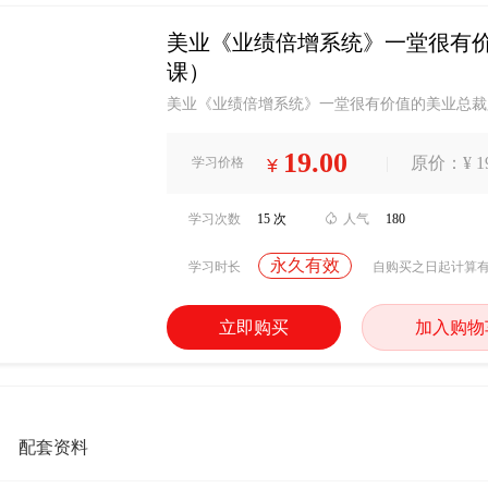
美业《业绩倍增系统》一堂很有价
课）
美业《业绩倍增系统》一堂很有价值的美业总裁
19.00
|
原价：¥ 19
学习价格
¥
学习次数
15 次

人气
180
永久有效
学习时长
自购买之日起计算
立即购买
加入购物
配套资料