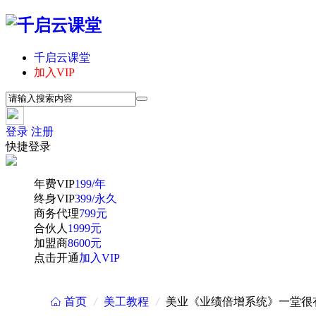
千启云课堂
加入VIP
登录
注册
快捷登录
年费VIP
199/年
终身VIP
399/永久
商务代理
799元
合伙人
1999元
加盟商
8600元
点击开通
加入VIP
首页
/
美工教程
/
美业《业绩倍增系统》一堂很
