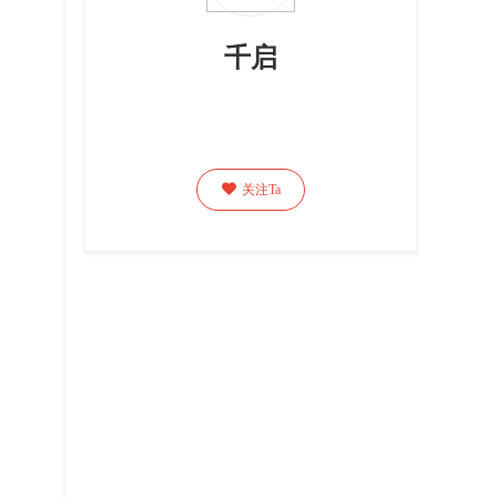
千启

关注Ta