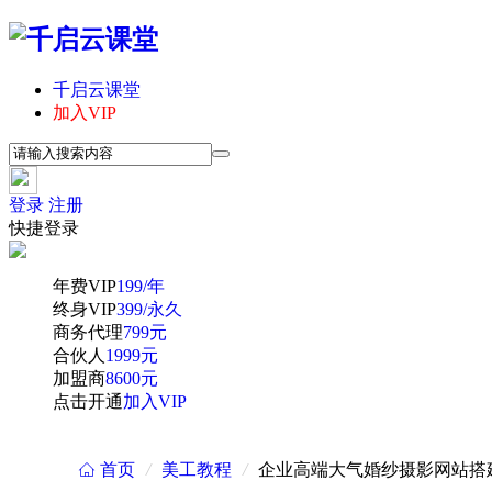
千启云课堂
加入VIP
登录
注册
快捷登录
年费VIP
199/年
终身VIP
399/永久
商务代理
799元
合伙人
1999元
加盟商
8600元
点击开通
加入VIP
首页
/
美工教程
/
企业高端大气婚纱摄影网站搭
