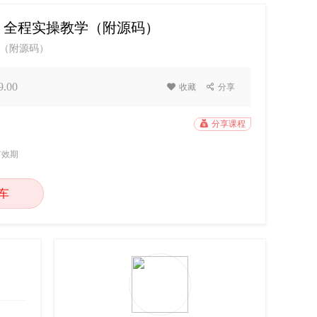
，全程实操教学（附源码）
（附源码）
.00

收藏

分享

分享课程
有效期
车