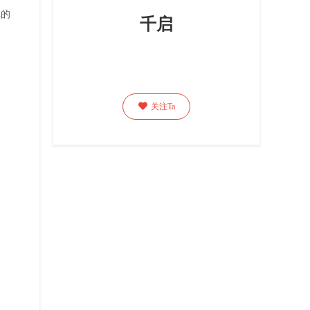
库的
千启
品

关注Ta