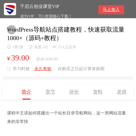
千启云创业课堂VIP
马上加入
成为VIP，万G资源随心下载！
WordPress导航站点搭建教程，快速获取流量

1000+（源码+教程）

1章1课
/

热度 162
/

13人正在学
39.00
¥
原价 ¥39.00
学习时效 :
永久有效
|
自购买之日起计算有效期

简介
章节
评价
资料
老师
课程中主讲如何搭建出一个站长目录导航网站，这一类网站流量
来的非常快