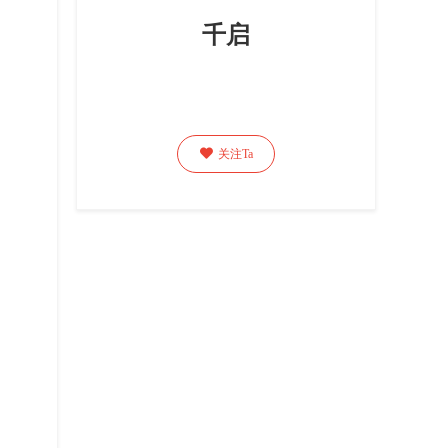
千启

关注Ta