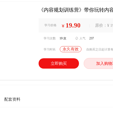
《内容规划训练营》带你玩转内
19.90
|
原价：¥ 19
学习价格
¥
学习次数
19 次

人气
237
永久有效
学习时长
自购买之日起计算
立即购买
加入购物
配套资料