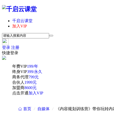
千启云课堂
加入VIP
登录
注册
快捷登录
年费VIP
199/年
终身VIP
399/永久
商务代理
799元
合伙人
1999元
加盟商
8600元
点击开通
加入VIP
首页
/
自媒体
/
《内容规划训练营》带你玩转内
