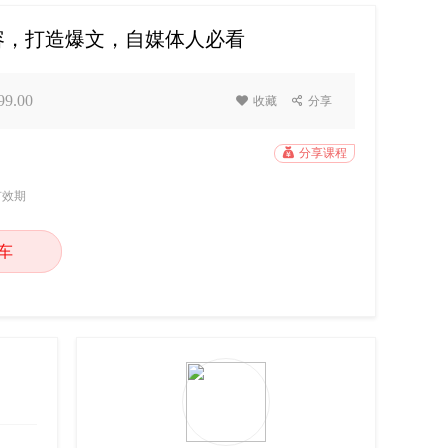
容，打造爆文，自媒体人必看
9.00

收藏

分享

分享课程
有效期
车