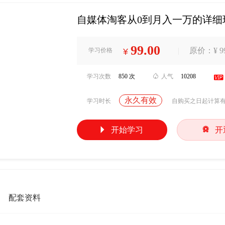
自媒体淘客从0到月入一万的详细
99.00
|
原价：¥ 99
学习价格
¥
学习次数
850 次

人气
10208

永久有效
学习时长
自购买之日起计算


开始学习
开
配套资料