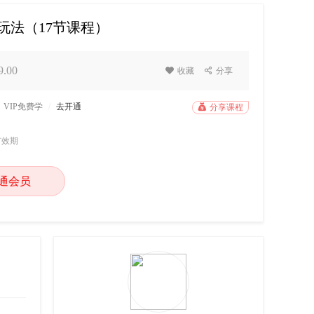
玩法（17节课程）
.00

收藏

分享
VIP免费学
/
去开通

分享课程
有效期
通会员