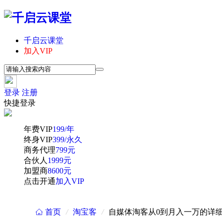
千启云课堂
加入VIP
登录
注册
快捷登录
年费VIP
199/年
终身VIP
399/永久
商务代理
799元
合伙人
1999元
加盟商
8600元
点击开通
加入VIP
首页
/
淘宝客
/
自媒体淘客从0到月入一万的详细
