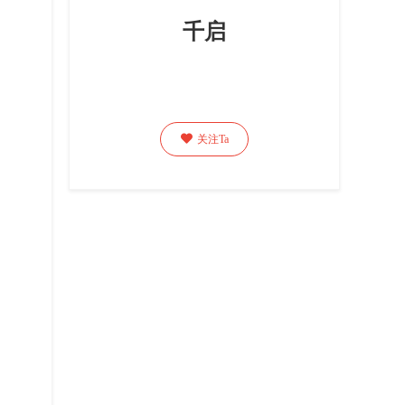
千启

关注Ta