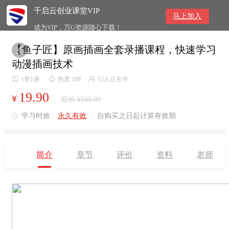
千启云创业课堂VIP
马上加入
成为VIP，万G资源随心下载！
【鱼子匠】原画插画全套录播课程，快速学习

动漫插画技术

1章1课
/

热度 188
/

15人正在学
19.90
¥
原价 ¥199.00
学习时效 :
永久有效
|
自购买之日起计算有效期

简介
章节
评价
资料
老师