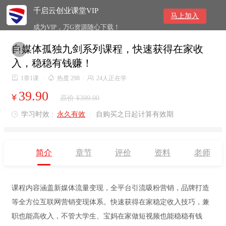
千启云创业课堂VIP
马上加入
成为VIP，万G资源随心下载！
自媒体孤独九剑系列课程，快速获得在家收

入，稳稳有钱赚！

1章1课
/

热度 298
/

24人正在学
39.90
¥
原价 ¥399.00
学习时效 :
永久有效
|
自购买之日起计算有效期

简介
章节
评价
资料
老师
课程内容涵盖新媒体流量变现，全平台引流吸粉营销，品牌打造
等全方位互联网营销变现体系。快速获得在家稳定收入技巧，兼
职也能高收入，不管大学生、宝妈在家做短视频也能稳稳有钱