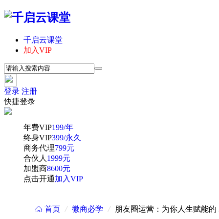
千启云课堂
加入VIP
登录
注册
快捷登录
年费VIP
199/年
终身VIP
399/永久
商务代理
799元
合伙人
1999元
加盟商
8600元
点击开通
加入VIP
首页
/
微商必学
/
朋友圈运营：为你人生赋能的 3
