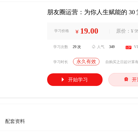
朋友圈运营：为你人生赋能的 30
19.00
|
原价：¥ 99
学习价格
¥
学习次数
29 次

人气
349

V
永久有效
学习时长
自购买之日起计算


开始学习
开
配套资料