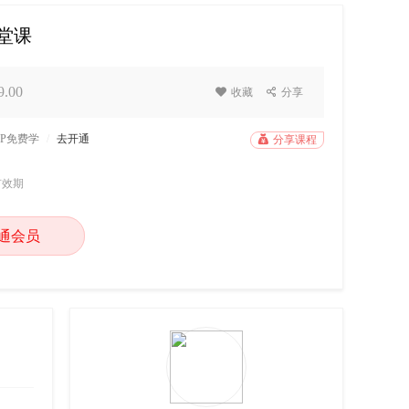
 堂课
.00

收藏

分享
IP免费学
/
去开通

分享课程
有效期
通会员