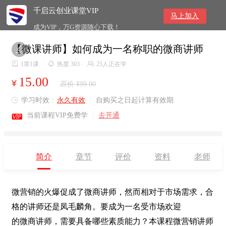
千启云创业课堂VIP
马上加入
成为VIP，万G资源随心下载！
【微课讲师】如何成为一名称职的微商讲师


1章1课
/

热度 303
/

25人正在学
15.00
¥
原价 ¥99.00
学习时效 :
永久有效
|
自购买之日起计算有效期


当前课程VIP免费学
|
去开通
简介
章节
评价
资料
老师
微营销的火爆促成了微商讲师，然而相对于市场需求，合
格的讲师还是凤毛麟角。要成为一名受市场欢迎
的微商讲师，需要具备哪些素质能力？本课程微营销讲师